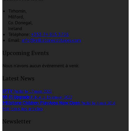
Tirhomin,
Milford,
Co. Donegal,
Ireland
Téléphone
:
+353 74 915 3726
Email:
info@millstonecottages.com
Upcoming Events
Nous n'avons aucun événement à venir.
Latest News
IPTV
Publié le 17 mars 2022
Wi-Fi Upgrade
Publié le 16 janvier 2022
Millstone Children Play Area Now Open
Publié le 4 mai 2016
Voir tous les articles
Newsletter