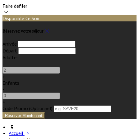
Faire défiler
Disponible Ce Soir
Réservez votre séjour
Arrivée
Départ
Adultes
-
+
Enfants
-
+
Code Promo
(
Optionnel
)
Accueil