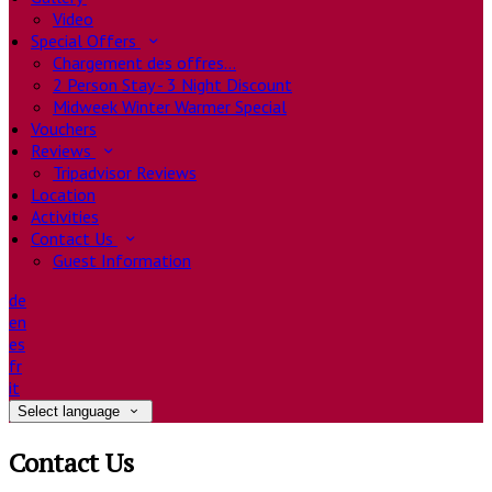
Video
Special Offers
Chargement des offres…
2 Person Stay - 3 Night Discount
Midweek Winter Warmer Special
Vouchers
Reviews
Tripadvisor Reviews
Location
Activities
Contact Us
Guest Information
de
en
es
fr
it
Select language
Contact Us